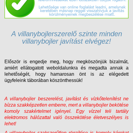
A villanybojlerszerelő szinte minden
villanybojler javítást elvégez!
Először is engedje meg, hogy megköszönjük bizalmát,
amiért ellátogatott weboldalunkra és megadta annak a
lehetőségét, hogy hamarosan önt is az elégedett
ügyfeleink táborában köszönthessük!
A villanybojler beszerelést, javítást és vízkőtelenítést ne
bízza szakképzetlen emberre, mert a villanybojler bekötése
komoly szakértelmet igényel. Egy vízzel teli tartály
elektromos hálózattal való összekötése életveszélyes is
lehet!
A villanybojler szakszerűtlen rögzítése is komoly károkat