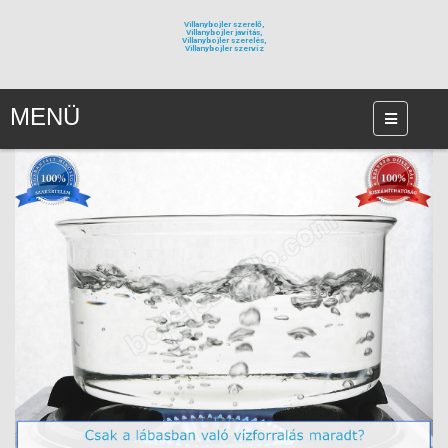
Villanybojler szerelő,
Villanybojler javítás,
Villanybojler szerelés,
Villanybojler szervíz
MENÜ