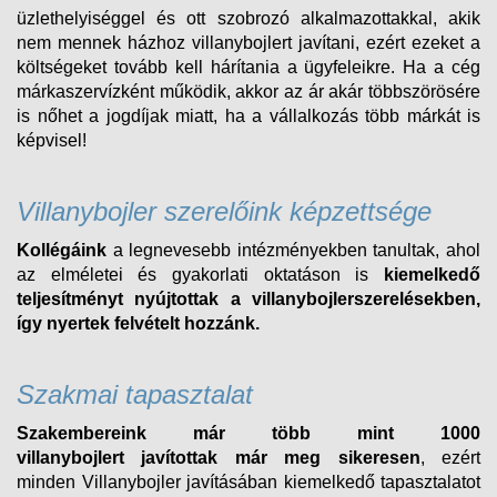
üzlethelyiséggel és ott szobrozó alkalmazottakkal, akik
nem mennek házhoz villanybojlert javítani, ezért ezeket a
költségeket tovább kell hárítania a ügyfeleikre. Ha a cég
márkaszervízként működik, akkor az ár akár többszörösére
is nőhet a jogdíjak miatt, ha a vállalkozás több márkát is
képvisel!
Villanybojler szerelőink képzettsége
Kollégáink
a legnevesebb intézményekben tanultak, ahol
az elméletei és gyakorlati oktatáson is
kiemelkedő
teljesítményt nyújtottak a villanybojlerszerelésekben,
így nyertek felvételt
hozzánk.
Szakmai tapasztalat
Szakembereink már több mint 1000
villanybojlert
javítottak már meg sikeresen
, ezért
minden
Villanybojler
javításában kiemelkedő tapasztalatot