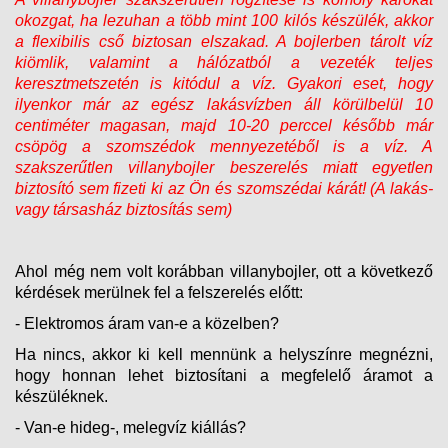
okozgat, ha lezuhan a több mint 100 kilós készülék, akkor
a flexibilis cső biztosan elszakad. A bojlerben tárolt víz
kiömlik, valamint a hálózatból a vezeték teljes
keresztmetszetén is kitódul a víz. Gyakori eset, hogy
ilyenkor már az egész lakásvízben áll körülbelül 10
centiméter magasan, majd 10-20 perccel később már
csöpög a szomszédok mennyezetéből is a víz. A
szakszerűtlen villanybojler beszerelés miatt egyetlen
biztosító sem fizeti ki az Ön és szomszédai kárát! (A lakás-
vagy társasház biztosítás sem)
Ahol még nem volt korábban villanybojler, ott a következő
kérdések merülnek fel a felszerelés előtt:
- Elektromos áram van-e a közelben?
Ha nincs, akkor ki kell mennünk a helyszínre megnézni,
hogy honnan lehet biztosítani a megfelelő áramot a
készüléknek.
- Van-e hideg-, melegvíz kiállás?