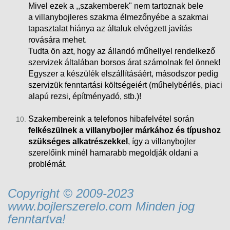
Mivel ezek a ,,szakemberek" nem tartoznak bele
a villanybojleres szakma élmezőnyébe a szakmai
tapasztalat hiánya az általuk elvégzett javítás
rovására mehet.
Tudta ön azt, hogy az állandó műhellyel rendelkező
szervizek általában borsos árat számolnak fel önnek!
Egyszer a készülék elszállításáért, másodszor pedig
szervizük fenntartási költségeiért (műhelybérlés, piaci
alapú rezsi
, építményadó, stb.)!
Szakembereink a telefonos hibafelvétel során
felkészülnek a villanybojler márkához és típushoz
szükséges alkatrészekkel
, így a villanybojler
szerelőink minél hamarabb megoldják oldani a
problémát.
Copyright © 2009-2023
www.bojlerszerelo.com Minden jog
fenntartva!