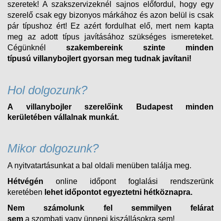
szeretek! A szakszervizeknél sajnos előfordul, hogy egy
szerelő csak egy bizonyos márkához és azon belül is csak
pár típushoz ért! Ez azért fordulhat elő, mert nem kapta
meg az adott típus javításához szükséges ismereteket.
Cégünknél
szakembereink szinte minden
típusú
villanybojlert
gyorsan meg tudnak javítani!
Hol dolgozunk?
A villanybojler szerelőink Budapest minden
kerületében vállalnak munkát.
Mikor dolgozunk?
A nyitvatartásunkat a bal oldali menüben találja meg.
Hétvégén
online időpont foglalási rendszerünk
keretében
lehet időpontot egyeztetni hétköznapra.
Nem számolunk fel semmilyen felárat
sem
a
szombati
vagy ünnepi kiszállásokra sem!