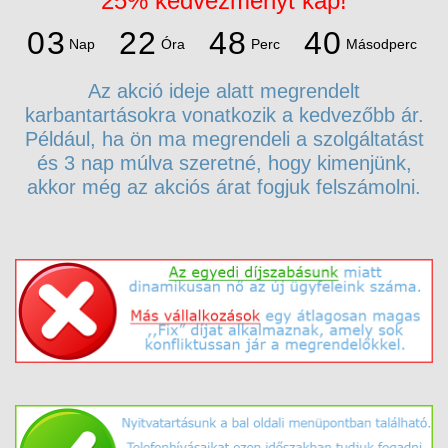
25% kedvezményt kap!
4
0
0
3
2
2
4
8
3
9
Nap
Óra
Perc
Másodperc
0
3
2
2
4
8
Az akció ideje alatt megrendelt
karbantartásokra vonatkozik a kedvezőbb ár.
Például, ha ön ma megrendeli a szolgáltatást
és 3 nap múlva szeretné, hogy kimenjünk,
akkor még az akciós árat fogjuk felszámolni.