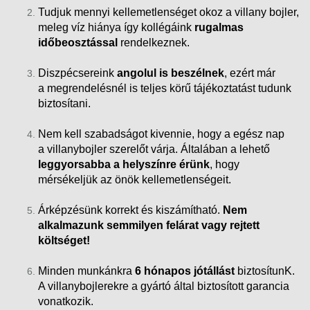
Tudjuk mennyi kellemetlenséget okoz a villany bojler,
meleg víz hiánya így kollégáink
rugalmas
időbeosztással
rendelkeznek.
Diszpécsereink
angolul is beszélnek
, ezért már
a megrendelésnél is teljes körű tájékoztatást tudunk
biztosítani.
Nem kell szabadságot kivennie, hogy a egész nap
a villanybojler szerelőt várja. Általában a lehető
leggyorsabba a helyszínre érünk
, hogy
mérsékeljük az önök kellemetlenségeit.
Árképzésünk korrekt és kiszámítható.
Nem
alkalmazunk semmilyen felárat vagy rejtett
költséget!
Minden munkánkra
6 hónapos jótállást
biztosítunK.
A villanybojlerekre a gyártó által biztosított garancia
vonatkozik.