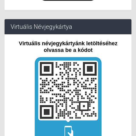
Virtuális Névjegykártya
Virtuális névjegykártyánk letöltéséhez
olvassa be a kódot