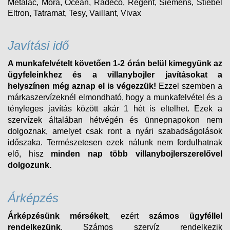
Metalac, Mora, Ocean, Radeco, Regent, Siemens, Stiebel
Eltron, Tatramat, Tesy, Vaillant, Vivax
Javítási idő
A munkafelvételt követően 1-2 órán belül kimegyünk az
ügyfeleinkhez és a villanybojler javításokat a
helyszínen még aznap el is végezzük!
Ezzel szemben a
márkaszervízeknél elmondható, hogy a munkafelvétel és a
tényleges javítás között akár 1 hét is eltelhet. Ezek a
szervízek általában hétvégén és ünnepnapokon nem
dolgoznak, amelyet csak ront a nyári szabadságolások
időszaka. Természetesen ezek nálunk nem fordulhatnak
elő, hisz
minden nap több villanybojlerszerelővel
dolgozunk.
Árképzés
Árképzésünk mérsékelt
, ezért
számos ügyféllel
rendelkezünk
. Számos szervíz rendelkezik