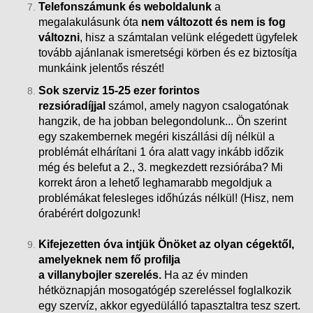
Telefonszámunk és weboldalunk
a
megalakulásunk óta
nem változott és nem is fog
változni
, hisz a számtalan velünk elégedett ügyfelek
tovább ajánlanak ismeretségi körben és ez biztosítja
munkáink
jelentős részét!
Sok szerviz 15-25 ezer forintos
rezsióradíjjal
számol, amely nagyon csalogatónak
hangzik, de ha jobban belegondolunk... Ön szerint
egy szakembernek megéri kiszállási díj nélkül a
problémát elhárítani 1 óra alatt vagy inkább időzik
még és belefut a 2., 3. megkezdett rezsiórába?
Mi
korrekt áron a lehető leghamarabb megoldjuk a
problémákat felesleges időhúzás nélkül! (Hisz, nem
órabérért dolgozunk!
Kifejezetten óva intjük Önöket az olyan cégektől,
amelyeknek nem fő profilja
a villanybojler szerelés.
Ha az év minden
hétköznapján mosogatógép szereléssel foglalkozik
egy szervíz, akkor egyedülálló tapasztaltra tesz szert.