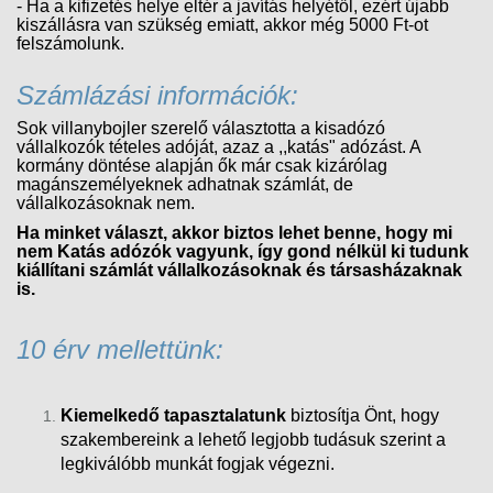
- Ha a kifizetés helye eltér a javítás helyétől, ezért újabb
kiszállásra van szükség emiatt, akkor még 5000 Ft-ot
felszámolunk.
Számlázási információk:
Sok villanybojler szerelő választotta a kisadózó
vállalkozók tételes adóját, azaz a ,,katás" adózást. A
kormány döntése alapján ők már csak kizárólag
magánszemélyeknek adhatnak számlát, de
vállalkozásoknak nem.
Ha minket választ, akkor biztos lehet benne, hogy mi
nem Katás adózók vagyunk, így gond nélkül ki tudunk
kiállítani számlát vállalkozásoknak és társasházaknak
is.
10 érv mellettünk:
Kiemelkedő tapasztalatunk
biztosítja Önt, hogy
szakembereink a lehető legjobb tudásuk szerint a
legkiválóbb munkát fogjak végezni.