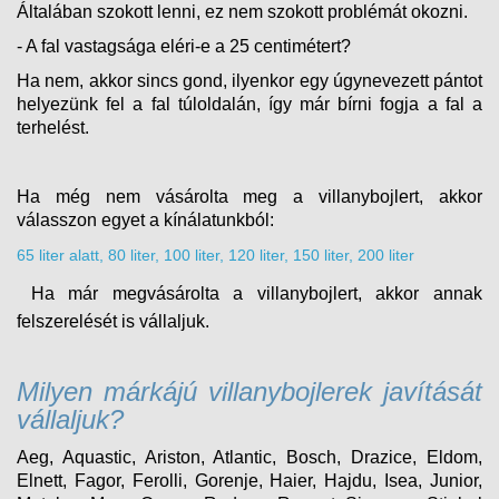
Általában szokott lenni, ez nem szokott problémát okozni.
- A fal vastagsága eléri-e a 25 centimétert?
Ha nem, akkor sincs gond, ilyenkor egy úgynevezett pántot
helyezünk fel a fal túloldalán, így már bírni fogja a fal a
terhelést.
Ha még nem vásárolta meg a villanybojlert, akkor
válasszon egyet a kínálatunkból:
65 liter alatt
, 80 liter
, 100 liter
, 120 liter
, 150 liter
, 200 liter
Ha már megvásárolta a villanybojlert, akkor annak
felszerelését is vállaljuk.
Milyen márkájú villanybojlerek javítását
vállaljuk?
Aeg, Aquastic, Ariston, Atlantic, Bosch, Drazice, Eldom,
Elnett, Fagor, Ferolli, Gorenje, Haier, Hajdu, Isea, Junior,