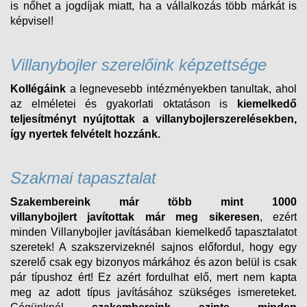
is nőhet a jogdíjak miatt, ha a vállalkozás több márkát is
képvisel!
Villanybojler szerelőink képzettsége
Kollégáink
a legnevesebb intézményekben tanultak, ahol
az elméletei és gyakorlati oktatáson is
kiemelkedő
teljesítményt nyújtottak a villanybojlerszerelésekben,
így nyertek felvételt
hozzánk.
Szakmai tapasztalat
Szakembereink már több mint 1000
villanybojlert
javítottak már meg sikeresen
, ezért
minden
Villanybojler
javításában kiemelkedő tapasztalatot
szeretek! A szakszervizeknél sajnos előfordul, hogy egy
szerelő csak egy bizonyos márkához és azon belül is csak
pár típushoz ért! Ez azért fordulhat elő, mert nem kapta
meg az adott típus javításához szükséges ismereteket.