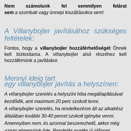
Nem számolunk fel semmilyen felárat
sem
a
szombati
vagy ünnepi kiszállásokra sem!
A Villanybojler javításához szükséges
feltételek:
Fontos, hogy a
villanybojler hozzáférhetőségét
Önnek
kell biztosítania. A villanybojler alsó részéhez kell
hozzáférnünk a javításkor.
Mennyi ideig tart
egy villanybojler javítás a helyszínen:
A villanybojler szerelés a helyszíni hiba megállapításával
kezdődik, ami maximum 20 perc szokott lenni.
A
villanybojler
szerelés, ha rendelkezésre áll az alkatrész
általában további 30-40 percet szokott igénybe venni.
Amennyiben nem, és
azonnal beszerezhető, akkor még
aznap elmegyünk érte. Rendelés esetén új időpont