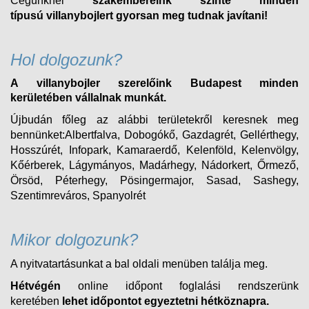
Cégünknél
szakembereink szinte minden
típusú
villanybojlert
gyorsan meg tudnak javítani!
Hol dolgozunk?
A villanybojler szerelőink Budapest minden
kerületében vállalnak munkát.
Újbudán főleg az alábbi területekről keresnek meg
bennünket:Albertfalva, Dobogókő, Gazdagrét, Gellérthegy,
Hosszúrét, Infopark, Kamaraerdő, Kelenföld, Kelenvölgy,
Kőérberek, Lágymányos, Madárhegy, Nádorkert, Őrmező,
Örsöd, Péterhegy, Pösingermajor, Sasad, Sashegy,
Szentimreváros, Spanyolrét
Mikor dolgozunk?
A nyitvatartásunkat a bal oldali menüben találja meg.
Hétvégén
online időpont foglalási rendszerünk
keretében
lehet időpontot egyeztetni hétköznapra.