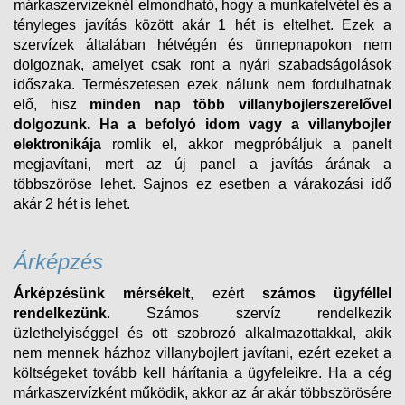
márkaszervízeknél elmondható, hogy a munkafelvétel és a
tényleges javítás között akár 1 hét is eltelhet. Ezek a
szervízek általában hétvégén és ünnepnapokon nem
dolgoznak, amelyet csak ront a nyári szabadságolások
időszaka. Természetesen ezek nálunk nem fordulhatnak
elő, hisz
minden nap több villanybojlerszerelővel
dolgozunk.
Ha a befolyó idom vagy a villanybojler
elektronikája
romlik el, akkor megpróbáljuk a panelt
megjavítani, mert az új panel a javítás árának a
többszöröse lehet. Sajnos ez esetben a várakozási idő
akár 2 hét is lehet.
Árképzés
Árképzésünk mérsékelt
, ezért
számos ügyféllel
rendelkezünk
. Számos szervíz rendelkezik
üzlethelyiséggel és ott szobrozó alkalmazottakkal, akik
nem mennek házhoz villanybojlert javítani, ezért ezeket a
költségeket tovább kell hárítania a ügyfeleikre. Ha a cég
márkaszervízként működik, akkor az ár akár többszörösére