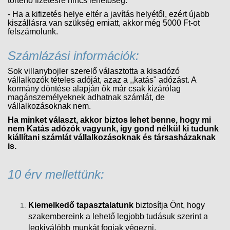
történő fizetésre nincs lehetőség.
- Ha a kifizetés helye eltér a javítás helyétől, ezért újabb
kiszállásra van szükség emiatt, akkor még 5000 Ft-ot
felszámolunk.
Számlázási információk:
Sok villanybojler szerelő választotta a kisadózó
vállalkozók tételes adóját, azaz a ,,katás" adózást. A
kormány döntése alapján ők már csak kizárólag
magánszemélyeknek adhatnak számlát, de
vállalkozásoknak nem.
Ha minket választ, akkor biztos lehet benne, hogy mi
nem Katás adózók vagyunk, így gond nélkül ki tudunk
kiállítani számlát vállalkozásoknak és társasházaknak
is.
10 érv mellettünk:
Kiemelkedő tapasztalatunk
biztosítja Önt, hogy
szakembereink a lehető legjobb tudásuk szerint a
legkiválóbb munkát fogjak végezni.