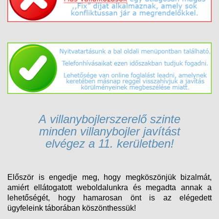
A v
illanybojlerszerelő
szinte
minden
villanybojler
javítást
elvégez
a 11. kerületben!
Először is engedje meg, hogy megköszönjük bizalmát,
amiért ellátogatott weboldalunkra és megadta annak a
lehetőségét, hogy hamarosan önt is az elégedett
ügyfeleink táborában köszönthessük!