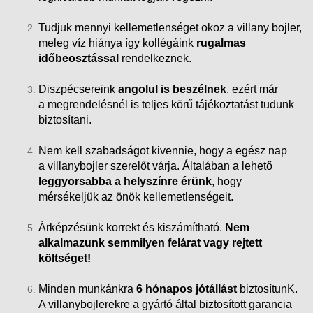
Tudjuk mennyi kellemetlenséget okoz a villany bojler,
meleg víz hiánya így kollégáink
rugalmas
időbeosztással
rendelkeznek.
Diszpécsereink
angolul is beszélnek
, ezért már
a megrendelésnél is teljes körű tájékoztatást tudunk
biztosítani.
Nem kell szabadságot kivennie, hogy a egész nap
a villanybojler szerelőt várja. Általában a lehető
leggyorsabba a helyszínre érünk
, hogy
mérsékeljük az önök kellemetlenségeit.
Árképzésünk korrekt és kiszámítható.
Nem
alkalmazunk semmilyen felárat vagy rejtett
költséget!
Minden munkánkra
6 hónapos jótállást
biztosítunK.
A villanybojlerekre a gyártó által biztosított garancia