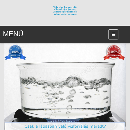
Villanybojler szerelő,
Villanybojler javítás,
Villanybojler szerelés,
Villanybojler szervíz
MENÜ