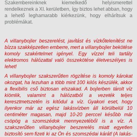
Szakembereinknek kiemelkedő helyismerettel
rendelkeznek a XI. kerületben, így biztos lehet abban, hogy
a lehető leghamarabb kiérkezünk, hogy elhárítsuk a
problémákat.
A villanybojler beszerelést, javítást és vízkőtelenítést ne
bízza szakképzetlen emberre, mert a villanybojler bekötése
komoly szakértelmet igényel. Egy vízzel teli tartály
elektromos hálózattal való összekötése életveszélyes is
lehet!
A villanybojler szakszerűtlen rögzítése is komoly károkat
okozgat, ha lezuhan a több mint 100 kilós készülék, akkor
a flexibilis cső biztosan elszakad. A bojlerben tárolt víz
kiömlik, valamint a hálózatból a vezeték teljes
keresztmetszetén is kitódul a víz. Gyakori eset, hogy
ilyenkor már az egész lakásvízben áll körülbelül 10
centiméter magasan, majd 10-20 perccel később már
csöpög a szomszédok mennyezetéből is a víz. A
szakszerűtlen villanybojler beszerelés miatt egyetlen
biztosító sem fizeti ki az Ön és szomszédai kárát! (A lakás-