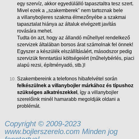
egy szervíz, akkor egyedülálló tapasztaltra tesz szert.
Mivel ezek a ,,szakemberek" nem tartoznak bele
a villanybojleres szakma élmezőnyébe a szakmai
tapasztalat hiánya az általuk elvégzett javítás
rovására mehet.
Tudta ön azt, hogy az állandó műhellyel rendelkező
szervizek általában borsos árat számolnak fel önnek!
Egyszer a készülék elszállításáért, másodszor pedig
szervizük fenntartási költségeiért (műhelybérlés, piaci
alapú rezsi
, építményadó, stb.)!
Szakembereink a telefonos hibafelvétel során
felkészülnek a villanybojler márkához és típushoz
szükséges alkatrészekkel
, így a villanybojler
szerelőink minél hamarabb megoldják oldani a
problémát.
Copyright © 2009-2023
www.bojlerszerelo.com Minden jog