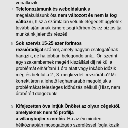
vonatkozik.
Telefonszámunk és weboldalunk
a
megalakulásunk óta
nem változott és nem is fog
változni
, hisz a számtalan velünk elégedett ügyfelek
tovább ajánlanak ismeretségi körben és ez biztosítja
munkáink
jelentős részét!
Sok szerviz 15-25 ezer forintos
rezsióradíjjal
számol, amely nagyon csalogatónak
hangzik, de ha jobban belegondolunk... Ön szerint
egy szakembernek megéri kiszállási díj nélkül a
problémát elhárítani 1 óra alatt vagy inkább időzik
még és belefut a 2., 3. megkezdett rezsiórába?
Mi
korrekt áron a lehető leghamarabb megoldjuk a
problémákat felesleges időhúzás nélkül! (Hisz, nem
órabérért dolgozunk!
Kifejezetten óva intjük Önöket az olyan cégektől,
amelyeknek nem fő profilja
a villanybojler szerelés.
Ha az év minden
hétköznapján mosogatógép szereléssel foglalkozik