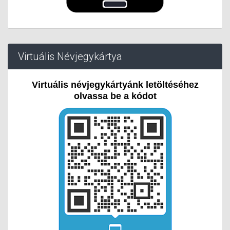
Virtuális Névjegykártya
Virtuális névjegykártyánk letöltéséhez
olvassa be a kódot