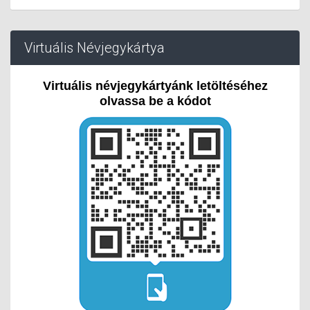
Virtuális Névjegykártya
Virtuális névjegykártyánk letöltéséhez
olvassa be a kódot