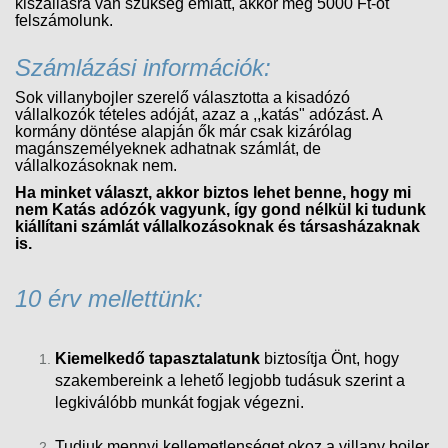
kiszállásra van szükség emiatt, akkor még 5000 Ft-ot
felszámolunk.
Számlázási információk:
Sok villanybojler szerelő választotta a kisadózó
vállalkozók tételes adóját, azaz a ,,katás" adózást. A
kormány döntése alapján ők már csak kizárólag
magánszemélyeknek adhatnak számlát, de
vállalkozásoknak nem.
Ha minket választ, akkor biztos lehet benne, hogy mi
nem Katás adózók vagyunk, így gond nélkül ki tudunk
kiállítani számlát vállalkozásoknak és társasházaknak
is.
10 érv mellettünk:
Kiemelkedő tapasztalatunk
biztosítja Önt, hogy
szakembereink a lehető legjobb tudásuk szerint a
legkiválóbb munkát fogjak végezni.
Tudjuk mennyi kellemetlenséget okoz a villany bojler,