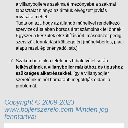
a villanybojleres szakma élmezőnyébe a szakmai
tapasztalat hiánya az általuk elvégzett javítás
rovására mehet.
Tudta ön azt, hogy az állandó műhellyel rendelkező
szervizek általában borsos árat számolnak fel önnek!
Egyszer a készülék elszállításáért, másodszor pedig
szervizük fenntartási költségeiért (műhelybérlés, piaci
alapú rezsi
, építményadó, stb.)!
Szakembereink a telefonos hibafelvétel során
felkészülnek a villanybojler márkához és típushoz
szükséges alkatrészekkel
, így a villanybojler
szerelőink minél hamarabb megoldják oldani a
problémát.
Copyright © 2009-2023
www.bojlerszerelo.com Minden jog
fenntartva!