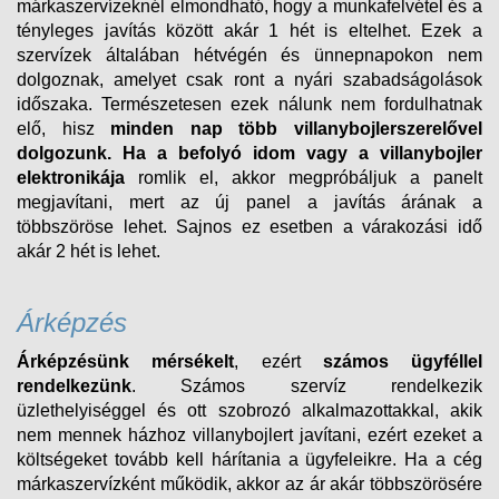
márkaszervízeknél elmondható, hogy a munkafelvétel és a
tényleges javítás között akár 1 hét is eltelhet. Ezek a
szervízek általában hétvégén és ünnepnapokon nem
dolgoznak, amelyet csak ront a nyári szabadságolások
időszaka. Természetesen ezek nálunk nem fordulhatnak
elő, hisz
minden nap több villanybojlerszerelővel
dolgozunk.
Ha a befolyó idom vagy a villanybojler
elektronikája
romlik el, akkor megpróbáljuk a panelt
megjavítani, mert az új panel a javítás árának a
többszöröse lehet. Sajnos ez esetben a várakozási idő
akár 2 hét is lehet.
Árképzés
Árképzésünk mérsékelt
, ezért
számos ügyféllel
rendelkezünk
. Számos szervíz rendelkezik
üzlethelyiséggel és ott szobrozó alkalmazottakkal, akik
nem mennek házhoz villanybojlert javítani, ezért ezeket a
költségeket tovább kell hárítania a ügyfeleikre. Ha a cég
márkaszervízként működik, akkor az ár akár többszörösére