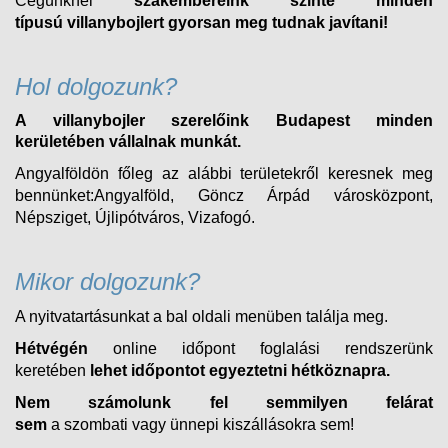
Cégünknél
szakembereink szinte minden
típusú
villanybojlert
gyorsan meg tudnak javítani!
Hol dolgozunk?
A villanybojler szerelőink Budapest minden
kerületében vállalnak munkát.
Angyalföldön főleg az alábbi területekről keresnek meg
bennünket:Angyalföld, Göncz Árpád városközpont,
Népsziget, Újlipótváros, Vizafogó.
Mikor dolgozunk?
A nyitvatartásunkat a bal oldali menüben találja meg.
Hétvégén
online időpont foglalási rendszerünk
keretében
lehet időpontot egyeztetni hétköznapra.
Nem számolunk fel semmilyen felárat
sem
a
szombati
vagy ünnepi kiszállásokra sem!