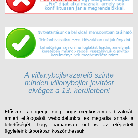
A v
illanybojlerszerelő
szinte
minden
villanybojler
javítást
elvégez
a 13. kerületben!
Először is engedje meg, hogy megköszönjük bizalmát,
amiért ellátogatott weboldalunkra és megadta annak a
lehetőségét, hogy hamarosan önt is az elégedett
ügyfeleink táborában köszönthessük!