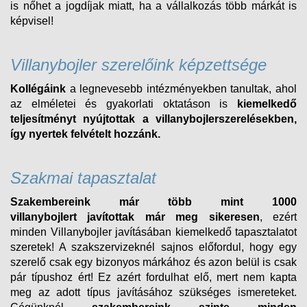
is nőhet a jogdíjak miatt, ha a vállalkozás több márkát is
képvisel!
Villanybojler szerelőink képzettsége
Kollégáink
a legnevesebb intézményekben tanultak, ahol
az elméletei és gyakorlati oktatáson is
kiemelkedő
teljesítményt nyújtottak a villanybojlerszerelésekben,
így nyertek felvételt
hozzánk.
Szakmai tapasztalat
Szakembereink már több mint 1000
villanybojlert
javítottak már meg sikeresen
, ezért
minden
Villanybojler
javításában kiemelkedő tapasztalatot
szeretek! A szakszervizeknél sajnos előfordul, hogy egy
szerelő csak egy bizonyos márkához és azon belül is csak
pár típushoz ért! Ez azért fordulhat elő, mert nem kapta
meg az adott típus javításához szükséges ismereteket.