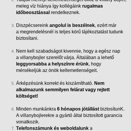
meleg víz hiánya így kollégáink
rugalmas
időbeosztással
rendelkeznek.
Diszpécsereink
angolul is beszélnek
, ezért már
a megrendelésnél is teljes körű tájékoztatást tudunk
biztosítani.
Nem kell szabadságot kivennie, hogy a egész nap
a villanybojler szerelőt várja. Általában a lehető
leggyorsabba a helyszínre érünk
, hogy
mérsékeljük az önök kellemetlenségeit.
Árképzésünk korrekt és kiszámítható.
Nem
alkalmazunk semmilyen felárat vagy rejtett
költséget!
Minden munkánkra
6 hónapos jótállást
biztosítunK.
A villanybojlerekre a gyártó által biztosított garancia
vonatkozik.
Telefonszámunk és weboldalunk
a