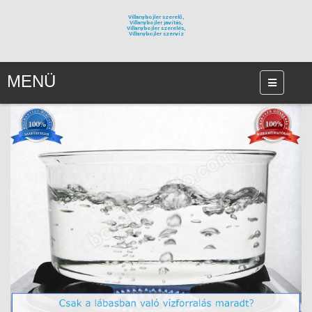
Villanybojler szerelő,
Villanybojler javítás,
Villanybojler szerelés,
Villanybojler szervíz
MENÜ