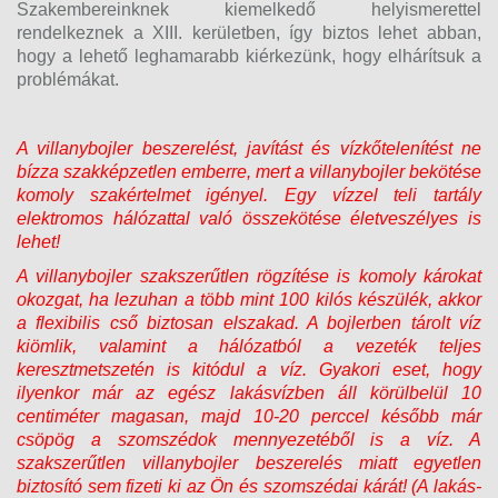
Szakembereinknek kiemelkedő helyismerettel
rendelkeznek a XIII. kerületben, így biztos lehet abban,
hogy a lehető leghamarabb kiérkezünk, hogy elhárítsuk a
problémákat.
A villanybojler beszerelést, javítást és vízkőtelenítést ne
bízza szakképzetlen emberre, mert a villanybojler bekötése
komoly szakértelmet igényel. Egy vízzel teli tartály
elektromos hálózattal való összekötése életveszélyes is
lehet!
A villanybojler szakszerűtlen rögzítése is komoly károkat
okozgat, ha lezuhan a több mint 100 kilós készülék, akkor
a flexibilis cső biztosan elszakad. A bojlerben tárolt víz
kiömlik, valamint a hálózatból a vezeték teljes
keresztmetszetén is kitódul a víz. Gyakori eset, hogy
ilyenkor már az egész lakásvízben áll körülbelül 10
centiméter magasan, majd 10-20 perccel később már
csöpög a szomszédok mennyezetéből is a víz. A
szakszerűtlen villanybojler beszerelés miatt egyetlen
biztosító sem fizeti ki az Ön és szomszédai kárát! (A lakás-