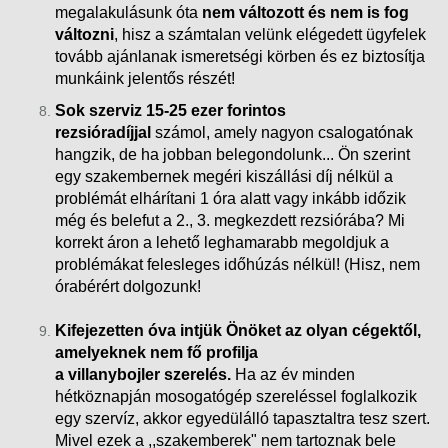
megalakulásunk óta
nem változott és nem is fog
változni
, hisz a számtalan velünk elégedett ügyfelek
tovább ajánlanak ismeretségi körben és ez biztosítja
munkáink
jelentős részét!
Sok szerviz 15-25 ezer forintos
rezsióradíjjal
számol, amely nagyon csalogatónak
hangzik, de ha jobban belegondolunk... Ön szerint
egy szakembernek megéri kiszállási díj nélkül a
problémát elhárítani 1 óra alatt vagy inkább időzik
még és belefut a 2., 3. megkezdett rezsiórába?
Mi
korrekt áron a lehető leghamarabb megoldjuk a
problémákat felesleges időhúzás nélkül! (Hisz, nem
órabérért dolgozunk!
Kifejezetten óva intjük Önöket az olyan cégektől,
amelyeknek nem fő profilja
a villanybojler szerelés.
Ha az év minden
hétköznapján mosogatógép szereléssel foglalkozik
egy szervíz, akkor egyedülálló tapasztaltra tesz szert.
Mivel ezek a ,,szakemberek" nem tartoznak bele