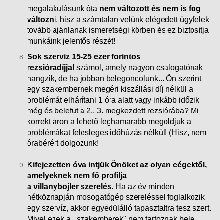
megalakulásunk óta
nem változott és nem is fog
változni
, hisz a számtalan velünk elégedett ügyfelek
tovább ajánlanak ismeretségi körben és ez biztosítja
munkáink
jelentős részét!
Sok szerviz 15-25 ezer forintos
rezsióradíjjal
számol, amely nagyon csalogatónak
hangzik, de ha jobban belegondolunk... Ön szerint
egy szakembernek megéri kiszállási díj nélkül a
problémát elhárítani 1 óra alatt vagy inkább időzik
még és belefut a 2., 3. megkezdett rezsiórába?
Mi
korrekt áron a lehető leghamarabb megoldjuk a
problémákat felesleges időhúzás nélkül! (Hisz, nem
órabérért dolgozunk!
Kifejezetten óva intjük Önöket az olyan cégektől,
amelyeknek nem fő profilja
a villanybojler szerelés.
Ha az év minden
hétköznapján mosogatógép szereléssel foglalkozik
egy szervíz, akkor egyedülálló tapasztaltra tesz szert.
Mivel ezek a ,,szakemberek" nem tartoznak bele