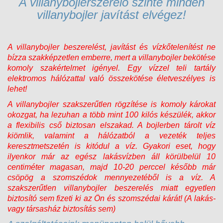
A villanybojlerszerelő szinte minden
villanybojler javítást elvégez!
A villanybojler beszerelést, javítást és vízkőtelenítést ne
bízza szakképzetlen emberre, mert a villanybojler bekötése
komoly szakértelmet igényel. Egy vízzel teli tartály
elektromos hálózattal való összekötése életveszélyes is
lehet!
A villanybojler szakszerűtlen rögzítése is komoly károkat
okozgat, ha lezuhan a több mint 100 kilós készülék, akkor
a flexibilis cső biztosan elszakad. A bojlerben tárolt víz
kiömlik, valamint a hálózatból a vezeték teljes
keresztmetszetén is kitódul a víz. Gyakori eset, hogy
ilyenkor már az egész lakásvízben áll körülbelül 10
centiméter magasan, majd 10-20 perccel később már
csöpög a szomszédok mennyezetéből is a víz. A
szakszerűtlen villanybojler beszerelés miatt egyetlen
biztosító sem fizeti ki az Ön és szomszédai kárát! (A lakás-
vagy társasház biztosítás sem)