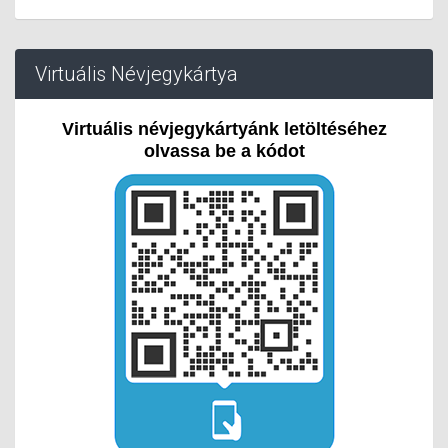
Virtuális Névjegykártya
Virtuális névjegykártyánk letöltéséhez
olvassa be a kódot