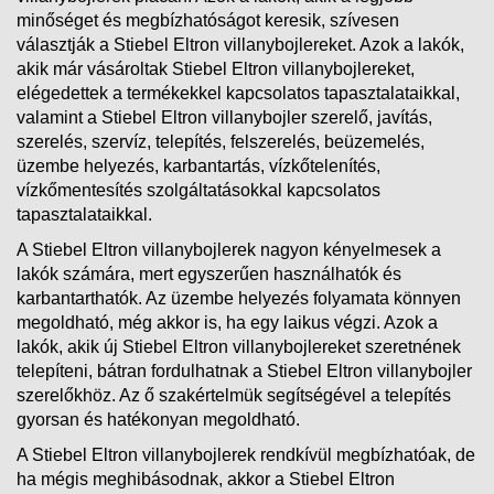
minőséget és megbízhatóságot keresik, szívesen
választják a Stiebel Eltron villanybojlereket. Azok a lakók,
akik már vásároltak Stiebel Eltron villanybojlereket,
elégedettek a termékekkel kapcsolatos tapasztalataikkal,
valamint a Stiebel Eltron villanybojler szerelő, javítás,
szerelés, szervíz, telepítés, felszerelés, beüzemelés,
üzembe helyezés, karbantartás, vízkőtelenítés,
vízkőmentesítés szolgáltatásokkal kapcsolatos
tapasztalataikkal.
A Stiebel Eltron villanybojlerek nagyon kényelmesek a
lakók számára, mert egyszerűen használhatók és
karbantarthatók. Az üzembe helyezés folyamata könnyen
megoldható, még akkor is, ha egy laikus végzi. Azok a
lakók, akik új Stiebel Eltron villanybojlereket szeretnének
telepíteni, bátran fordulhatnak a Stiebel Eltron villanybojler
szerelőkhöz. Az ő szakértelmük segítségével a telepítés
gyorsan és hatékonyan megoldható.
A Stiebel Eltron villanybojlerek rendkívül megbízhatóak, de
ha mégis meghibásodnak, akkor a Stiebel Eltron