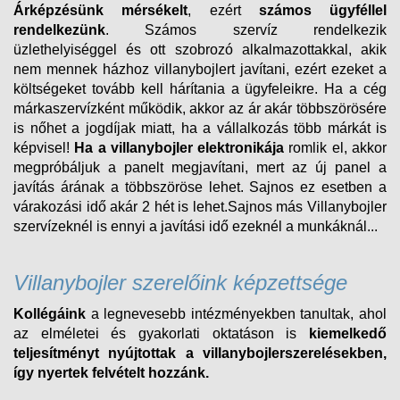
Árképzésünk mérsékelt
, ezért
számos ügyféllel
rendelkezünk
. Számos szervíz rendelkezik
üzlethelyiséggel és ott szobrozó alkalmazottakkal, akik
nem mennek házhoz villanybojlert javítani, ezért ezeket a
költségeket tovább kell hárítania a ügyfeleikre. Ha a cég
márkaszervízként működik, akkor az ár akár többszörösére
is nőhet a jogdíjak miatt, ha a vállalkozás több márkát is
képvisel!
Ha a villanybojler elektronikája
romlik el, akkor
megpróbáljuk a panelt megjavítani, mert az új panel a
javítás árának a többszöröse lehet. Sajnos ez esetben a
várakozási idő akár 2 hét is lehet.Sajnos más Villanybojler
szervízeknél is ennyi a javítási idő ezeknél a munkáknál...
Villanybojler szerelőink képzettsége
Kollégáink
a legnevesebb intézményekben tanultak, ahol
az elméletei és gyakorlati oktatáson is
kiemelkedő
teljesítményt nyújtottak a villanybojlerszerelésekben,
így nyertek felvételt
hozzánk.