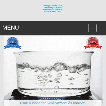
Villanybojler szerelő,
Villanybojler javítás,
Villanybojler szerelés,
Villanybojler szervíz
MENÜ