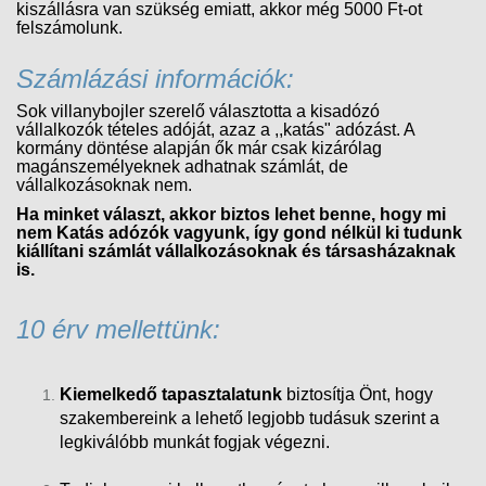
kiszállásra van szükség emiatt, akkor még 5000 Ft-ot
felszámolunk.
Számlázási információk:
Sok villanybojler szerelő választotta a kisadózó
vállalkozók tételes adóját, azaz a ,,katás" adózást. A
kormány döntése alapján ők már csak kizárólag
magánszemélyeknek adhatnak számlát, de
vállalkozásoknak nem.
Ha minket választ, akkor biztos lehet benne, hogy mi
nem Katás adózók vagyunk, így gond nélkül ki tudunk
kiállítani számlát vállalkozásoknak és társasházaknak
is.
10 érv mellettünk:
Kiemelkedő tapasztalatunk
biztosítja Önt, hogy
szakembereink a lehető legjobb tudásuk szerint a
legkiválóbb munkát fogjak végezni.