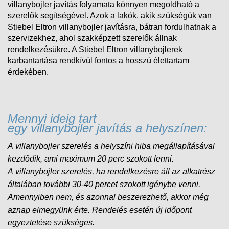
villanybojler javítás folyamata könnyen megoldható a
szerelők segítségével. Azok a lakók, akik szükségük van
Stiebel Eltron villanybojler javításra, bátran fordulhatnak a
szervizekhez, ahol szakképzett szerelők állnak
rendelkezésükre. A Stiebel Eltron villanybojlerek
karbantartása rendkívül fontos a hosszú élettartam
érdekében.
Mennyi ideig tart
egy villanybojler javítás a helyszínen:
A villanybojler szerelés a helyszíni hiba megállapításával
kezdődik, ami maximum 20 perc szokott lenni.
A
villanybojler
szerelés, ha rendelkezésre áll az alkatrész
általában további 30-40 percet szokott igénybe venni.
Amennyiben nem, és
azonnal beszerezhető, akkor még
aznap elmegyünk érte. Rendelés esetén új időpont
egyeztetése szükséges.