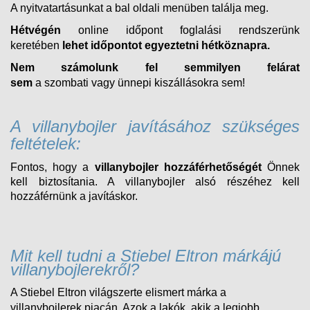
A nyitvatartásunkat a bal oldali menüben találja meg.
Hétvégén
online időpont foglalási rendszerünk
keretében
lehet időpontot egyeztetni hétköznapra.
Nem számolunk fel semmilyen felárat
sem
a
szombati
vagy ünnepi kiszállásokra sem!
A villanybojler javításához szükséges
feltételek:
Fontos, hogy a
villanybojler hozzáférhetőségét
Önnek
kell biztosítania. A villanybojler alsó részéhez kell
hozzáférnünk a javításkor.
Mit kell tudni a Stiebel Eltron márkájú
villanybojlerekről?
A Stiebel Eltron világszerte elismert márka a
villanybojlerek piacán. Azok a lakók, akik a legjobb