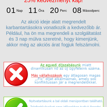
25% kedvezményt kap!
1
8
0
1
1
1
2
0
0
7
Nap
Óra
Perc
Másodperc
0
1
1
1
2
0
Az akció ideje alatt megrendelt
karbantartásokra vonatkozik a kedvezőbb ár.
Például, ha ön ma megrendeli a szolgáltatást
és 3 nap múlva szeretné, hogy kimenjünk,
akkor még az akciós árat fogjuk felszámolni.