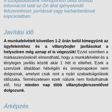
A szolgáltatásaink menüponton belül bővebb
információt talál az Ön által igényelendő
felszereléssel, javítással vagy karbantartással
kapcsolatban.
Javítási idő
A munkafelvételt követően 1-2 órán belül kimegyünk az
ügyfeleinkhez és a villanybojler javításokat a
helyszínen még aznap el is végezzük!
Ezzel szemben a
márkaszervízeknél elmondható, hogy a munkafelvétel és a
tényleges javítás között akár 1 hét is eltelhet. Ezek a
szervízek általában hétvégén és ünnepnapokon nem
dolgoznak, amelyet csak ront a nyári szabadságolások
időszaka. Természetesen ezek nálunk nem fordulhatnak
elő, hisz
minden nap több villanybojlerszerelővel
dolgozunk.
Árképzés