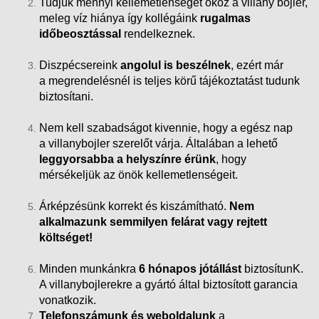
Tudjuk mennyi kellemetlenséget okoz a villany bojler,
meleg víz hiánya így kollégáink
rugalmas
időbeosztással
rendelkeznek.
Diszpécsereink
angolul is beszélnek
, ezért már
a megrendelésnél is teljes körű tájékoztatást tudunk
biztosítani.
Nem kell szabadságot kivennie, hogy a egész nap
a villanybojler szerelőt várja. Általában a lehető
leggyorsabba a helyszínre érünk
, hogy
mérsékeljük az önök kellemetlenségeit.
Árképzésünk korrekt és kiszámítható.
Nem
alkalmazunk semmilyen felárat vagy rejtett
költséget!
Minden munkánkra
6 hónapos jótállást
biztosítunK.
A villanybojlerekre a gyártó által biztosított garancia
vonatkozik.
Telefonszámunk és weboldalunk
a