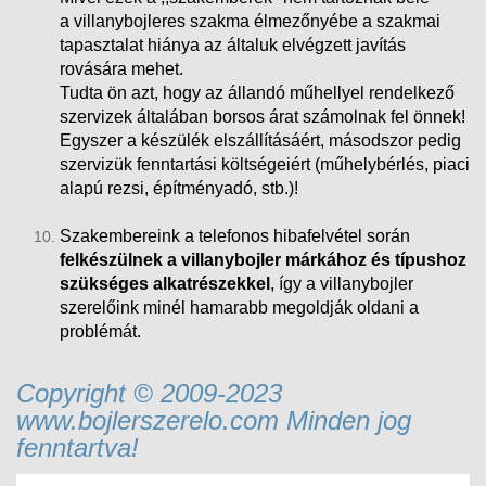
a villanybojleres szakma élmezőnyébe a szakmai
tapasztalat hiánya az általuk elvégzett javítás
rovására mehet.
Tudta ön azt, hogy az állandó műhellyel rendelkező
szervizek általában borsos árat számolnak fel önnek!
Egyszer a készülék elszállításáért, másodszor pedig
szervizük fenntartási költségeiért (műhelybérlés, piaci
alapú rezsi
, építményadó, stb.)!
Szakembereink a telefonos hibafelvétel során
felkészülnek a villanybojler márkához és típushoz
szükséges alkatrészekkel
, így a villanybojler
szerelőink minél hamarabb megoldják oldani a
problémát.
Copyright © 2009-2023
www.bojlerszerelo.com Minden jog
fenntartva!