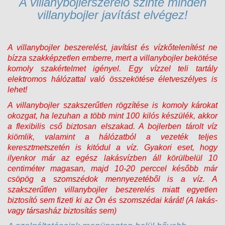
A villanybojlerszerelő szinte minden
villanybojler javítást elvégez!
A villanybojler beszerelést, javítást és vízkőtelenítést ne
bízza szakképzetlen emberre, mert a villanybojler bekötése
komoly szakértelmet igényel. Egy vízzel teli tartály
elektromos hálózattal való összekötése életveszélyes is
lehet!
A villanybojler szakszerűtlen rögzítése is komoly károkat
okozgat, ha lezuhan a több mint 100 kilós készülék, akkor
a flexibilis cső biztosan elszakad. A bojlerben tárolt víz
kiömlik, valamint a hálózatból a vezeték teljes
keresztmetszetén is kitódul a víz. Gyakori eset, hogy
ilyenkor már az egész lakásvízben áll körülbelül 10
centiméter magasan, majd 10-20 perccel később már
csöpög a szomszédok mennyezetéből is a víz. A
szakszerűtlen villanybojler beszerelés miatt egyetlen
biztosító sem fizeti ki az Ön és szomszédai kárát! (A lakás-
vagy társasház biztosítás sem)