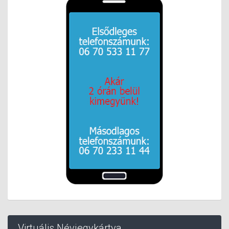
Virtuális Névjegykártya