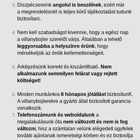
Diszpécsereink
angolul is beszélnek
, ezért már
a megrendelésnél is teljes körű tájékoztatást tudunk
biztosítani.
Nem kell szabadságot kivennie, hogy a egész nap
a villanybojler szerelőt várja. Általában a lehető
leggyorsabba a helyszínre érünk
, hogy
mérsékeljük az önök kellemetlenségeit.
Árképzésünk korrekt és kiszámítható.
Nem
alkalmazunk semmilyen felárat vagy rejtett
költséget!
Minden munkánkra
6 hónapos jótállást
biztosítunK.
A villanybojlerekre a gyártó által biztosított garancia
vonatkozik.
Telefonszámunk és weboldalunk
a
megalakulásunk óta
nem változott és nem is fog
változni
, hisz a számtalan velünk elégedett ügyfelek
tovább ajánlanak ismeretségi körben és ez biztosítja