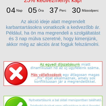
25% kedvezményt kap!
3
0
0
4
0
5
3
7
2
9
Nap
Óra
Perc
Másodperc
0
4
0
5
3
7
Az akció ideje alatt megrendelt
karbantartásokra vonatkozik a kedvezőbb ár.
Például, ha ön ma megrendeli a szolgáltatást
és 3 nap múlva szeretné, hogy kimenjünk,
akkor még az akciós árat fogjuk felszámolni.