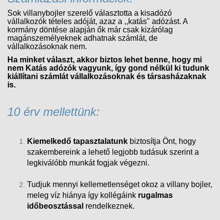
Sok villanybojler szerelő választotta a kisadózó
vállalkozók tételes adóját, azaz a ,,katás" adózást. A
kormány döntése alapján ők már csak kizárólag
magánszemélyeknek adhatnak számlát, de
vállalkozásoknak nem.
Ha minket választ, akkor biztos lehet benne, hogy mi
nem Katás adózók vagyunk, így gond nélkül ki tudunk
kiállítani számlát vállalkozásoknak és társasházaknak
is.
10 érv mellettünk:
Kiemelkedő tapasztalatunk
biztosítja Önt, hogy
szakembereink a lehető legjobb tudásuk szerint a
legkiválóbb munkát fogjak végezni.
Tudjuk mennyi kellemetlenséget okoz a villany bojler,
meleg víz hiánya így kollégáink
rugalmas
időbeosztással
rendelkeznek.