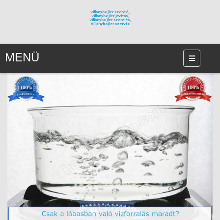
Villanybojler szerelő,
Villanybojler javítás,
Villanybojler szerelés,
Villanybojler szervíz
MENÜ