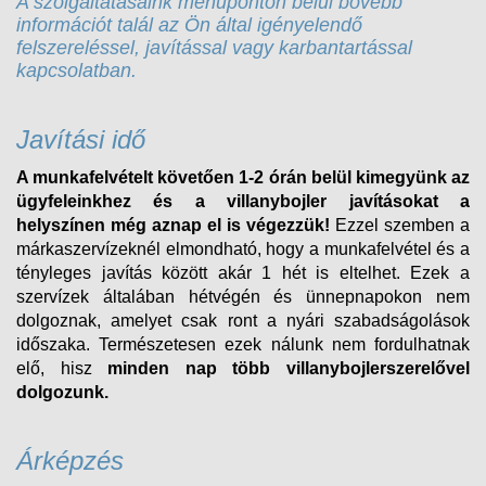
A szolgáltatásaink menüponton belül bővebb
információt talál az Ön által igényelendő
felszereléssel, javítással vagy karbantartással
kapcsolatban.
Javítási idő
A munkafelvételt követően 1-2 órán belül kimegyünk az
ügyfeleinkhez és a villanybojler javításokat a
helyszínen még aznap el is végezzük!
Ezzel szemben a
márkaszervízeknél elmondható, hogy a munkafelvétel és a
tényleges javítás között akár 1 hét is eltelhet. Ezek a
szervízek általában hétvégén és ünnepnapokon nem
dolgoznak, amelyet csak ront a nyári szabadságolások
időszaka. Természetesen ezek nálunk nem fordulhatnak
elő, hisz
minden nap több villanybojlerszerelővel
dolgozunk.
Árképzés