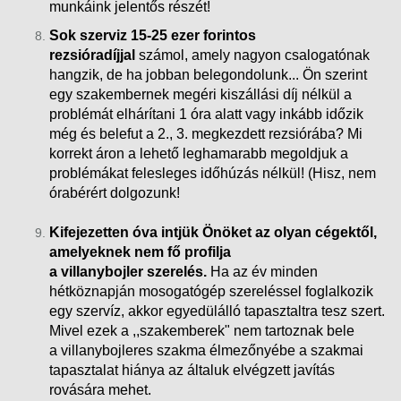
munkáink
jelentős részét!
Sok szerviz 15-25 ezer forintos
rezsióradíjjal
számol, amely nagyon csalogatónak
hangzik, de ha jobban belegondolunk... Ön szerint
egy szakembernek megéri kiszállási díj nélkül a
problémát elhárítani 1 óra alatt vagy inkább időzik
még és belefut a 2., 3. megkezdett rezsiórába?
Mi
korrekt áron a lehető leghamarabb megoldjuk a
problémákat felesleges időhúzás nélkül! (Hisz, nem
órabérért dolgozunk!
Kifejezetten óva intjük Önöket az olyan cégektől,
amelyeknek nem fő profilja
a villanybojler szerelés.
Ha az év minden
hétköznapján mosogatógép szereléssel foglalkozik
egy szervíz, akkor egyedülálló tapasztaltra tesz szert.
Mivel ezek a ,,szakemberek" nem tartoznak bele
a villanybojleres szakma élmezőnyébe a szakmai
tapasztalat hiánya az általuk elvégzett javítás
rovására mehet.