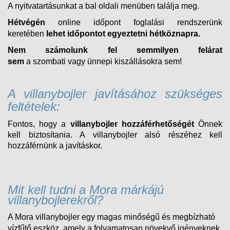
A nyitvatartásunkat a bal oldali menüben találja meg.
Hétvégén
online időpont foglalási rendszerünk
keretében
lehet időpontot egyeztetni hétköznapra.
Nem számolunk fel semmilyen felárat
sem
a
szombati
vagy ünnepi kiszállásokra sem!
A villanybojler javításához szükséges
feltételek:
Fontos, hogy a
villanybojler hozzáférhetőségét
Önnek
kell biztosítania. A villanybojler alsó részéhez kell
hozzáférnünk a javításkor.
Mit kell tudni a Mora márkájú
villanybojlerekről?
A Mora villanybojler egy magas minőségű és megbízható
vízfűtő eszköz, amely a folyamatosan növekvő igényeknek