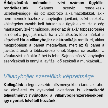
Árképzésünk mérsékelt
, ezért
számos ügyféllel
rendelkezünk
. Számos szervíz rendelkezik
üzlethelyiséggel és ott szobrozó alkalmazottakkal, akik
nem mennek házhoz villanybojlert javítani, ezért ezeket a
költségeket tovább kell hárítania a ügyfeleikre. Ha a cég
márkaszervízként működik, akkor az ár akár többszörösére
is nőhet a jogdíjak miatt, ha a vállalkozás több márkát is
képvisel!
Ha a villanybojler elektronikája
romlik el, akkor
megpróbáljuk a panelt megjavítani, mert az új panel a
javítás árának a többszöröse lehet. Sajnos ez esetben a
várakozási idő akár 2 hét is lehet.Sajnos más Villanybojler
szervízeknél is ennyi a javítási idő ezeknél a munkáknál...
Villanybojler szerelőink képzettsége
Kollégáink
a legnevesebb intézményekben tanultak, ahol
az elméletei és gyakorlati oktatáson is
kiemelkedő
teljesítményt nyújtottak a villanybojlerszerelésekben,
így nyertek felvételt
hozzánk.