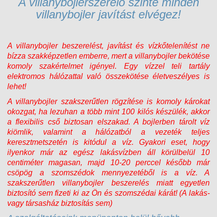
A villanybojlerszerelő szinte minden
villanybojler javítást elvégez!
A villanybojler beszerelést, javítást és vízkőtelenítést ne
bízza szakképzetlen emberre, mert a villanybojler bekötése
komoly szakértelmet igényel. Egy vízzel teli tartály
elektromos hálózattal való összekötése életveszélyes is
lehet!
A villanybojler szakszerűtlen rögzítése is komoly károkat
okozgat, ha lezuhan a több mint 100 kilós készülék, akkor
a flexibilis cső biztosan elszakad. A bojlerben tárolt víz
kiömlik, valamint a hálózatból a vezeték teljes
keresztmetszetén is kitódul a víz. Gyakori eset, hogy
ilyenkor már az egész lakásvízben áll körülbelül 10
centiméter magasan, majd 10-20 perccel később már
csöpög a szomszédok mennyezetéből is a víz. A
szakszerűtlen villanybojler beszerelés miatt egyetlen
biztosító sem fizeti ki az Ön és szomszédai kárát! (A lakás-
vagy társasház biztosítás sem)