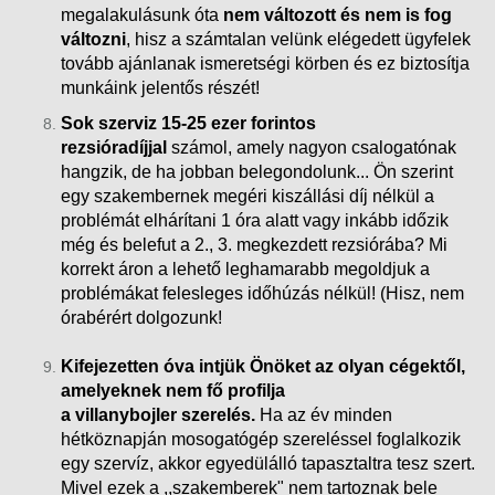
megalakulásunk óta
nem változott és nem is fog
változni
, hisz a számtalan velünk elégedett ügyfelek
tovább ajánlanak ismeretségi körben és ez biztosítja
munkáink
jelentős részét!
Sok szerviz 15-25 ezer forintos
rezsióradíjjal
számol, amely nagyon csalogatónak
hangzik, de ha jobban belegondolunk... Ön szerint
egy szakembernek megéri kiszállási díj nélkül a
problémát elhárítani 1 óra alatt vagy inkább időzik
még és belefut a 2., 3. megkezdett rezsiórába?
Mi
korrekt áron a lehető leghamarabb megoldjuk a
problémákat felesleges időhúzás nélkül! (Hisz, nem
órabérért dolgozunk!
Kifejezetten óva intjük Önöket az olyan cégektől,
amelyeknek nem fő profilja
a villanybojler szerelés.
Ha az év minden
hétköznapján mosogatógép szereléssel foglalkozik
egy szervíz, akkor egyedülálló tapasztaltra tesz szert.
Mivel ezek a ,,szakemberek" nem tartoznak bele