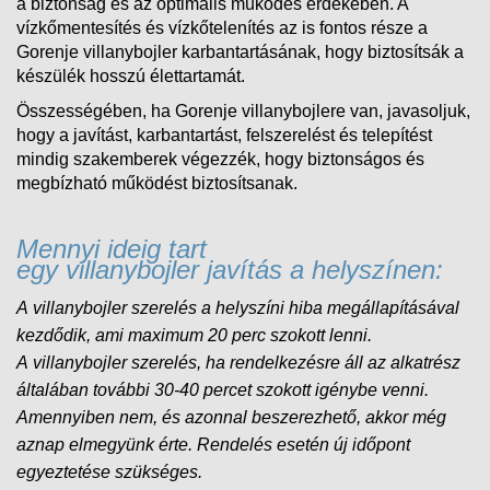
a biztonság és az optimális működés érdekében. A
vízkőmentesítés és vízkőtelenítés az is fontos része a
Gorenje villanybojler karbantartásának, hogy biztosítsák a
készülék hosszú élettartamát.
Összességében, ha Gorenje villanybojlere van, javasoljuk,
hogy a javítást, karbantartást, felszerelést és telepítést
mindig szakemberek végezzék, hogy biztonságos és
megbízható működést biztosítsanak.
Mennyi ideig tart
egy villanybojler javítás a helyszínen:
A villanybojler szerelés a helyszíni hiba megállapításával
kezdődik, ami maximum 20 perc szokott lenni.
A
villanybojler
szerelés, ha rendelkezésre áll az alkatrész
általában további 30-40 percet szokott igénybe venni.
Amennyiben nem, és
azonnal beszerezhető, akkor még
aznap elmegyünk érte. Rendelés esetén új időpont
egyeztetése szükséges.