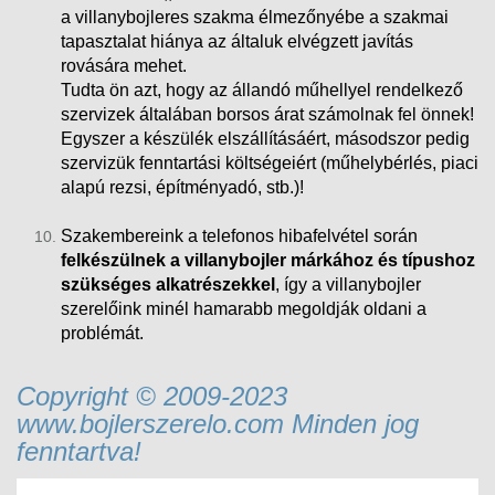
a villanybojleres szakma élmezőnyébe a szakmai
tapasztalat hiánya az általuk elvégzett javítás
rovására mehet.
Tudta ön azt, hogy az állandó műhellyel rendelkező
szervizek általában borsos árat számolnak fel önnek!
Egyszer a készülék elszállításáért, másodszor pedig
szervizük fenntartási költségeiért (műhelybérlés, piaci
alapú rezsi
, építményadó, stb.)!
Szakembereink a telefonos hibafelvétel során
felkészülnek a villanybojler márkához és típushoz
szükséges alkatrészekkel
, így a villanybojler
szerelőink minél hamarabb megoldják oldani a
problémát.
Copyright © 2009-2023
www.bojlerszerelo.com Minden jog
fenntartva!