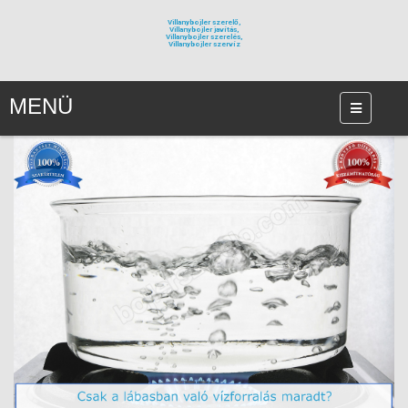
Villanybojler szerelő,
Villanybojler javítás,
Villanybojler szerelés,
Villanybojler szervíz
MENÜ