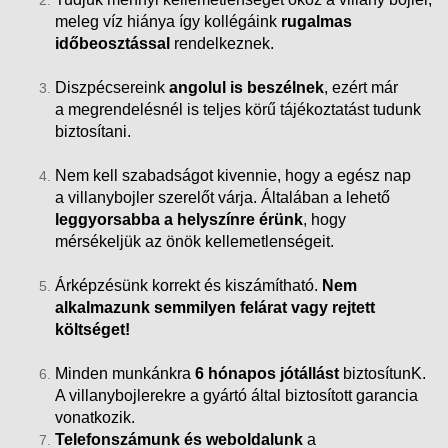
meleg víz hiánya így kollégáink
rugalmas
időbeosztással
rendelkeznek.
Diszpécsereink
angolul is beszélnek
, ezért már
a megrendelésnél is teljes körű tájékoztatást tudunk
biztosítani.
Nem kell szabadságot kivennie, hogy a egész nap
a villanybojler szerelőt várja. Általában a lehető
leggyorsabba a helyszínre érünk
, hogy
mérsékeljük az önök kellemetlenségeit.
Árképzésünk korrekt és kiszámítható.
Nem
alkalmazunk semmilyen felárat vagy rejtett
költséget!
Minden munkánkra
6 hónapos jótállást
biztosítunK.
A villanybojlerekre a gyártó által biztosított garancia
vonatkozik.
Telefonszámunk és weboldalunk
a