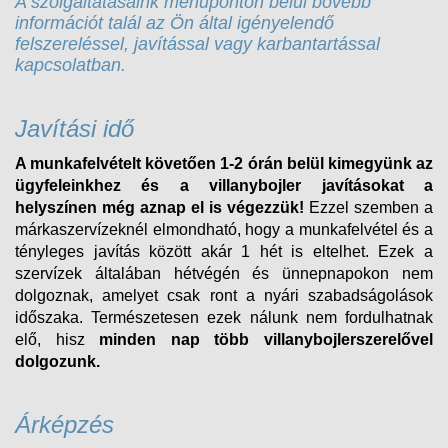
A szolgáltatásaink menüponton belül bővebb
információt talál az Ön által igényelendő
felszereléssel, javítással vagy karbantartással
kapcsolatban.
Javítási idő
A munkafelvételt követően 1-2 órán belül kimegyünk az
ügyfeleinkhez és a villanybojler javításokat a
helyszínen még aznap el is végezzük!
Ezzel szemben a
márkaszervízeknél elmondható, hogy a munkafelvétel és a
tényleges javítás között akár 1 hét is eltelhet. Ezek a
szervízek általában hétvégén és ünnepnapokon nem
dolgoznak, amelyet csak ront a nyári szabadságolások
időszaka. Természetesen ezek nálunk nem fordulhatnak
elő, hisz
minden nap több villanybojlerszerelővel
dolgozunk.
Árképzés