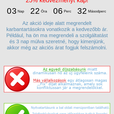
25% kedvezményt kap!
2
0
3
2
2
0
6
3
1
Nap
Óra
Perc
Másodperc
0
3
2
2
0
6
3
Az akció ideje alatt megrendelt
karbantartásokra vonatkozik a kedvezőbb ár.
Például, ha ön ma megrendeli a szolgáltatást
és 3 nap múlva szeretné, hogy kimenjünk,
akkor még az akciós árat fogjuk felszámolni.