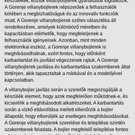
készülékek, köztük villanybojlerek gyártásával foglalkozik.
A Gorenje villanybojlerek népszerűek a felhasználók
körében a megbízhatóságuk és az innovatív funkcióik
miatt. A Gorenje villanybojlerek széles választéka áll
rendelkezésre, amelyek különböző méretben és
kapacitásban elérhetők, hogy megfeleljenek a
felhasználók igényeinek. Azonban, mint minden
elektronikai eszköz, a Gorenje villanybojlerek is
meghibásodhatnak, ezért fontos, hogy időnként
karbantartást és javítást végezzenek rajtuk. A Gorenje
villanybojlerek javítása és karbantartása szakemberek által
történjen, akik tapasztaltak a márkával és a modelljével
kapcsolatban.
A villanybojler javítás során a szerelők megvizsgálják a
készülék elemeit, hogy azok megfelelően működnek-e, és
kicserélik a meghibásodott alkatrészeket. A karbantartás
során a vízkő eltávolítása mellett ellenőrzik a bojler
állapotát, hogy elkerüljék az esetleges meghibásodásokat.
A Gorenje villanybojlerek szerelése és telepítése szintén
szakemberek feladata. A bojler megfelelő telepítése fontos