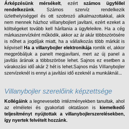
Árképzésünk mérsékelt
, ezért
számos ügyféllel
rendelkezünk
. Számos szervíz rendelkezik
üzlethelyiséggel és ott szobrozó alkalmazottakkal, akik
nem mennek házhoz villanybojlert javítani, ezért ezeket a
költségeket tovább kell hárítania a ügyfeleikre. Ha a cég
márkaszervízként működik, akkor az ár akár többszörösére
is nőhet a jogdíjak miatt, ha a vállalkozás több márkát is
képvisel!
Ha a villanybojler elektronikája
romlik el, akkor
megpróbáljuk a panelt megjavítani, mert az új panel a
javítás árának a többszöröse lehet. Sajnos ez esetben a
várakozási idő akár 2 hét is lehet.Sajnos más Villanybojler
szervízeknél is ennyi a javítási idő ezeknél a munkáknál...
Villanybojler szerelőink képzettsége
Kollégáink
a legnevesebb intézményekben tanultak, ahol
az elméletei és gyakorlati oktatáson is
kiemelkedő
teljesítményt nyújtottak a villanybojlerszerelésekben,
így nyertek felvételt
hozzánk.