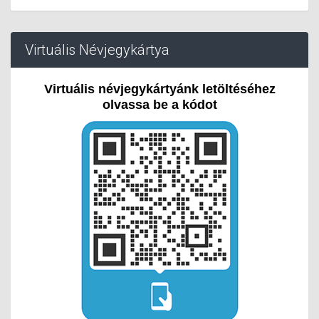
Virtuális Névjegykártya
Virtuális névjegykártyánk letöltéséhez
olvassa be a kódot