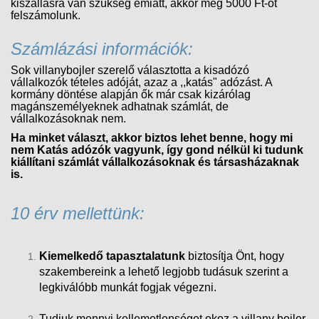
kiszállásra van szükség emiatt, akkor még 5000 Ft-ot
felszámolunk.
Számlázási információk:
Sok villanybojler szerelő választotta a kisadózó
vállalkozók tételes adóját, azaz a ,,katás" adózást. A
kormány döntése alapján ők már csak kizárólag
magánszemélyeknek adhatnak számlát, de
vállalkozásoknak nem.
Ha minket választ, akkor biztos lehet benne, hogy mi
nem Katás adózók vagyunk, így gond nélkül ki tudunk
kiállítani számlát vállalkozásoknak és társasházaknak
is.
10 érv mellettünk:
Kiemelkedő tapasztalatunk
biztosítja Önt, hogy
szakembereink a lehető legjobb tudásuk szerint a
legkiválóbb munkát fogjak végezni.
Tudjuk mennyi kellemetlenséget okoz a villany bojler,